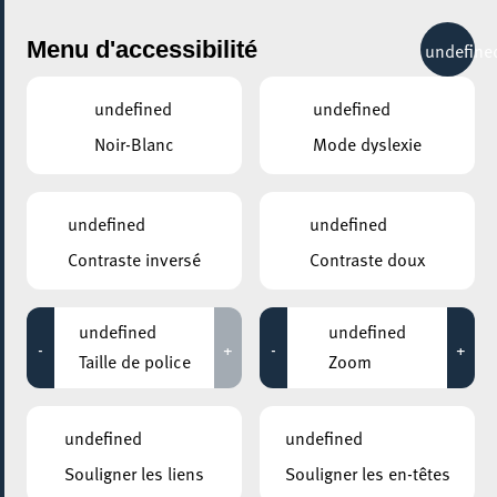
City Life
Menu d'accessibilité
undefine
undefined
undefined
Noir-Blanc
Mode dyslexie
GENRE
undefined
undefined
Contraste inversé
Contraste doux
LIEUX
Tous
undefined
undefined
-
+
-
+
Taille de police
Zoom
Aucun résultat trouvé pour votre sélection. Essayez une autre
combination.
undefined
undefined
Souligner les liens
Souligner les en-têtes