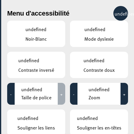
City Life
Menu d'accessibilité
undefine
undefined
undefined
Noir-Blanc
Mode dyslexie
GENRE
COURS & FORMATIONS - AUTRES
undefined
undefined
Contraste inversé
Contraste doux
LIEUX
Tous
undefined
undefined
-
+
-
+
Taille de police
Zoom
12 mars 2025
undefined
undefined
CAFÉ STREIK!
Souligner les liens
Souligner les en-têtes
Café des langues Esch-sur-Alzette