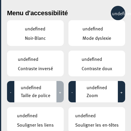
City Life
Menu d'accessibilité
undefine
undefined
undefined
Noir-Blanc
Mode dyslexie
GENRE
COURS & FORMATIONS - AUTRES
undefined
undefined
Contraste inversé
Contraste doux
LIEUX
Tous
undefined
undefined
-
+
-
+
Taille de police
Zoom
22 septembre 2024
undefined
undefined
CENTRE CULTUREL KULTURFABRIK ESCH
Souligner les liens
Souligner les en-têtes
Workshops avec la bande passante