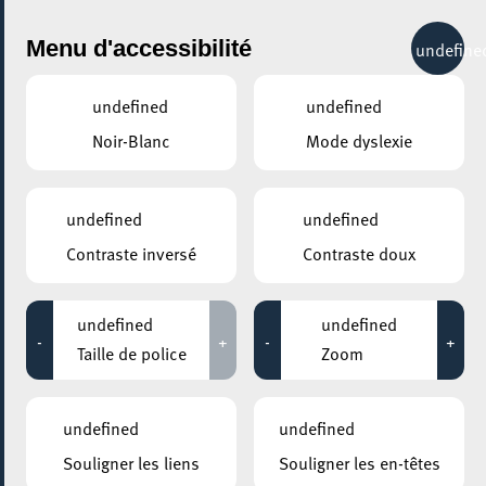
City Life
Menu d'accessibilité
undefine
undefined
undefined
Noir-Blanc
Mode dyslexie
GENRE
CONFÉRENCES & SÉMINAIRES - AUTRES
undefined
undefined
Contraste inversé
Contraste doux
LIEUX
Tous
undefined
undefined
-
+
-
+
Taille de police
Zoom
01 octobre 2024
undefined
undefined
MOSAÏQUE CLUB – CLUB SENIOR À ESCH/ALZETTE
Souligner les liens
Souligner les en-têtes
Ateliers "Entraînement de la mémoire"