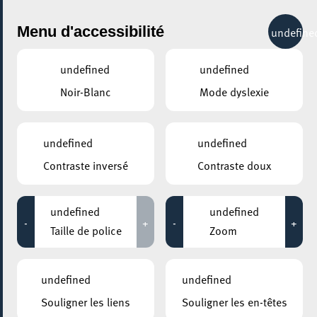
City Life
Menu d'accessibilité
undefine
undefined
undefined
Noir-Blanc
Mode dyslexie
GENRE
JAZZ
undefined
undefined
Contraste inversé
Contraste doux
LIEUX
Tous
undefined
undefined
-
+
-
+
Taille de police
Zoom
29 mai 2026
undefined
undefined
ROCKHAL – ETABLISSEMENT PUBLIC CENTRE DE MUSIQUES
Souligner les liens
Souligner les en-têtes
AMPLIFIÉES