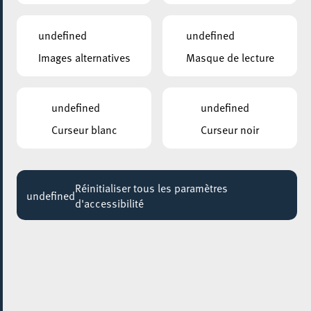
THE ARISTOCRATS
20:30
undefined
undefined
Images alternatives
Masque de lecture
ARISTON
Adieu Mochi
Jusqu'au 05 mai
undefined
undefined
ELTERECAFÉ – CAFÉ DES PARENTS
Curseur blanc
Curseur noir
EltereCafé fir Eltere vun Teenager
Jusqu'au 13 juin
Réinitialiser tous les paramètres
BÂTIMENT 4
undefined
d'accessibilité
Cours de cuisine végétarienne
Jusqu'au 28 juin
YOUTH HOSTEL ESCH
Cours de Salsa, Bachata et Brazilian Zouk
Jusqu'au 12 juillet