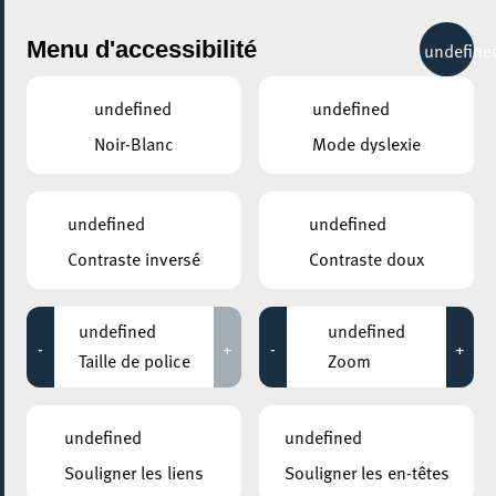
City Life
Menu d'accessibilité
undefine
undefined
undefined
Noir-Blanc
Mode dyslexie
GENRE
ALTERNATIVE
undefined
undefined
Contraste inversé
Contraste doux
LIEUX
Tous
undefined
undefined
-
+
-
+
Taille de police
Zoom
19 septembre 2026
undefined
undefined
MESA MAISON DE LA TRANSITION
Souligner les liens
Souligner les en-têtes
Écofestival ACTE