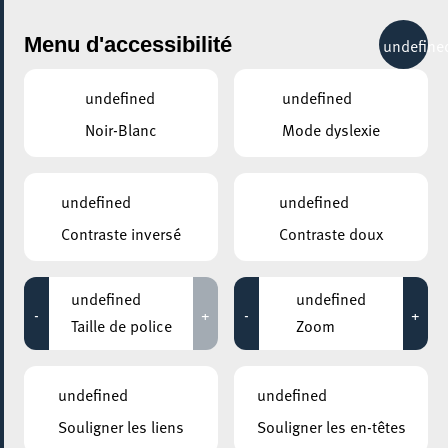
City Life
Menu d'accessibilité
undefine
undefined
undefined
Noir-Blanc
Mode dyslexie
GENRE
CONCERTS - AUTRES
undefined
undefined
Contraste inversé
Contraste doux
LIEUX
Tous
undefined
undefined
-
+
-
+
Taille de police
Zoom
16 mai 2026
undefined
undefined
FERRO FORUM ASBL
Souligner les liens
Souligner les en-têtes
OarbechterKiermes 2026