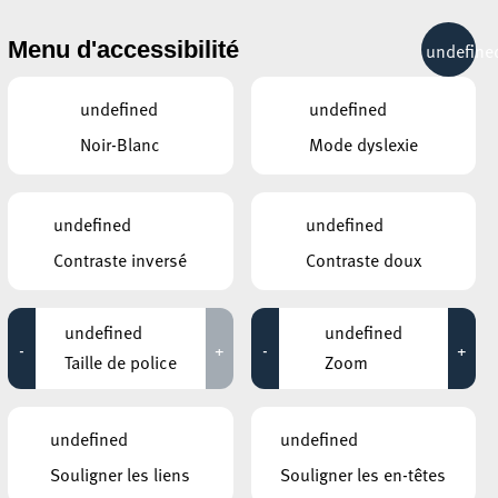
& RÉCRÉATION
MOBILITÉ
TOURIST INFO
Menu d'accessibilité
undefine
15°C
undefined
undefined
Noir-Blanc
Mode dyslexie
ÉVÉNEMENTS CONTINUS
undefined
undefined
27 AOÛT 2024
Contraste inversé
Contraste doux
KONSCHTHAL ESCH
Regular exhibition visit
undefined
undefined
-
+
-
+
Jusqu'au 29 août
Taille de police
Zoom
KONSCHTHAL ESCH
Führung der Ausstellungen
undefined
undefined
Jusqu'au 01 septembre
Souligner les liens
Souligner les en-têtes