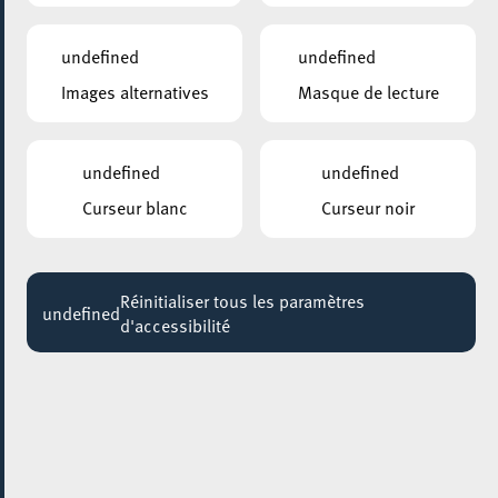
NUIT INCOLORE
20:30
undefined
undefined
Images alternatives
Masque de lecture
ARISTON
Eschenliebe
Jusqu'au 14 novembre
undefined
undefined
MOSAÏQUE CLUB – CLUB SENIOR À ESCH/ALZETTE
Curseur blanc
Curseur noir
Ateliers "Entraînement de la mémoire"
Jusqu'au 19 novembre
Réinitialiser tous les paramètres
UNIVERSITÉ DU LUXEMBOURG – CAMPUS BELVAL / MAISON DU SAVOIR
undefined
d'accessibilité
Exposition "Défenseurs des droits humains"
Jusqu'au 20 novembre
MOSAÏQUE CLUB – CLUB SENIOR À ESCH/ALZETTE
Ateliers "Entraînement de la mémoire"
Jusqu'au 25 novembre