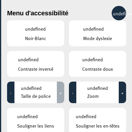
City Life
Menu d'accessibilité
undefine
undefined
undefined
Noir-Blanc
Mode dyslexie
GENRE
POP
undefined
undefined
Contraste inversé
Contraste doux
LIEUX
Tous
undefined
undefined
-
+
-
+
Taille de police
Zoom
22 novembre 2024
undefined
undefined
ROCKHAL – ETABLISSEMENT PUBLIC CENTRE DE MUSIQUES
Souligner les liens
Souligner les en-têtes
AMPLIFIÉES