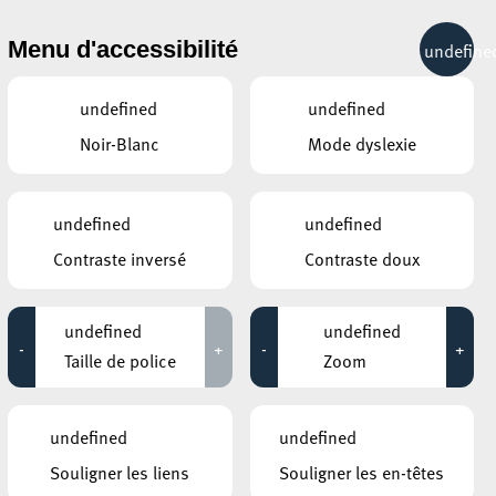
& RÉCRÉATION
MOBILITÉ
TOURIST INFO
Menu d'accessibilité
undefine
16°C
undefined
undefined
Noir-Blanc
Mode dyslexie
JUILLET
AOÛT
SEPTEMBRE
LUN
MAR
MER
JEU
VEN
SAM
DIM
undefined
undefined
Contraste inversé
Contraste doux
27
28
29
30
31
1
2
3
4
5
6
7
8
9
undefined
undefined
-
+
-
+
10
11
12
13
14
15
16
Taille de police
Zoom
17
18
19
20
21
22
23
undefined
undefined
24
25
26
27
28
29
30
Souligner les liens
Souligner les en-têtes
31
1
2
3
4
5
6