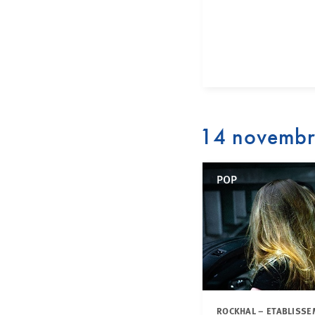
14 novemb
POP
ROCKHAL – ETABLISSE