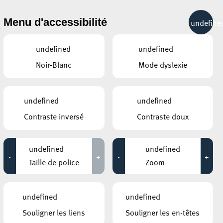
& RÉCRÉATION
MOBILITÉ
TOURIST INFO
Menu d'accessibilité
undefine
17°C
undefined
undefined
Noir-Blanc
Mode dyslexie
JANVIER
FÉVRIER
MARS
LUN
MAR
MER
JEU
VEN
SAM
DIM
undefined
undefined
Contraste inversé
Contraste doux
26
27
28
29
30
31
1
2
3
4
5
6
7
8
undefined
undefined
-
+
-
+
9
10
11
12
13
14
15
Taille de police
Zoom
16
17
18
19
20
21
22
undefined
undefined
23
24
25
26
27
28
1
Souligner les liens
Souligner les en-têtes