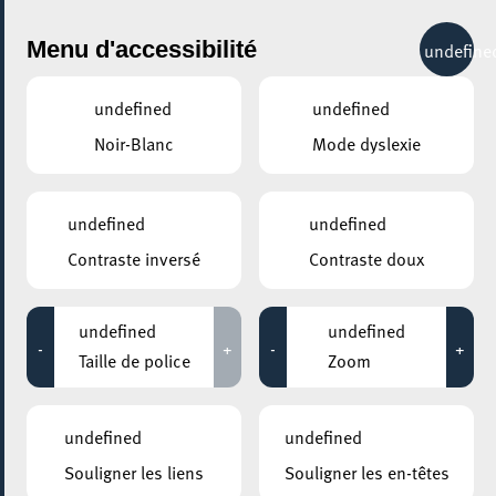
City Life
Menu d'accessibilité
undefine
undefined
undefined
Noir-Blanc
Mode dyslexie
GENRE
HIP HOP / RAP
undefined
undefined
Contraste inversé
Contraste doux
LIEUX
Tous
undefined
undefined
-
+
-
+
Taille de police
Zoom
05 octobre 2024
undefined
undefined
ROCKHAL – ETABLISSEMENT PUBLIC CENTRE DE MUSIQUES
Souligner les liens
Souligner les en-têtes
AMPLIFIÉES