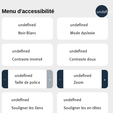
& RÉCRÉATION
MOBILITÉ
TOURIST INFO
Menu d'accessibilité
undefine
24°C
undefined
undefined
Noir-Blanc
Mode dyslexie
JANVIER
FÉVRIER
MARS
LUN
MAR
MER
JEU
VEN
SAM
DIM
undefined
undefined
Contraste inversé
Contraste doux
26
27
28
29
30
31
1
2
3
4
5
6
7
8
undefined
undefined
-
+
-
+
9
10
11
12
13
14
15
Taille de police
Zoom
16
17
18
19
20
21
22
undefined
undefined
23
24
25
26
27
28
1
Souligner les liens
Souligner les en-têtes