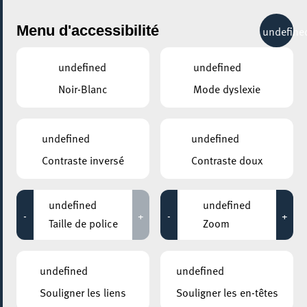
City Life
Menu d'accessibilité
undefine
undefined
undefined
Noir-Blanc
Mode dyslexie
GENRE
ACTIVITÉ LOCALE
undefined
undefined
Contraste inversé
Contraste doux
LIEUX
Tous
undefined
undefined
-
+
-
+
Taille de police
Zoom
19 mai 2022
undefined
undefined
MESA MAISON DE LA TRANSITION
Souligner les liens
Souligner les en-têtes
Atelier: Savon végétal aux huiles