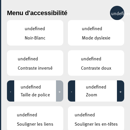
City Life
Menu d'accessibilité
undefine
undefined
undefined
Noir-Blanc
Mode dyslexie
GENRE
YOGA
undefined
undefined
Contraste inversé
Contraste doux
LIEUX
Tous
undefined
undefined
-
+
-
+
Taille de police
Zoom
13 juin 2026
undefined
undefined
CENTRE NATURE ET FORÊT ELLERGRONN, ESCH-SUR-ALZETTE
Souligner les liens
Souligner les en-têtes
Bol d’air, bol de vert