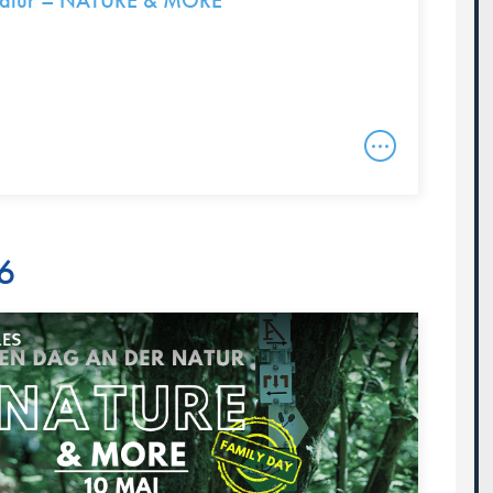
Natur – NATURE & MORE
6
LES