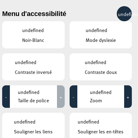
& RÉCRÉATION
MOBILITÉ
TOURIST INFO
Menu d'accessibilité
undefine
29°C
undefined
undefined
Noir-Blanc
Mode dyslexie
ÉVÉNEMENTS CONTINUS
undefined
undefined
16 NOVEMBRE 2024
Contraste inversé
Contraste doux
MOSAÏQUE CLUB – CLUB SENIOR À ESCH/ALZETTE
Ateliers "Entraînement de la mémoire"
undefined
undefined
-
+
-
+
Jusqu'au 19 novembre
Taille de police
Zoom
UNIVERSITÉ DU LUXEMBOURG – CAMPUS BELVAL / MAISON DU
SAVOIR
undefined
undefined
Exposition "Défenseurs des droits
humains"
Souligner les liens
Souligner les en-têtes