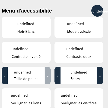
& RÉCRÉATION
MOBILITÉ
TOURIST INFO
Menu d'accessibilité
undefine
15°C
undefined
undefined
Noir-Blanc
Mode dyslexie
ÉVÉNEMENTS CONTINUS
undefined
undefined
21 JUIN 2024
Contraste inversé
Contraste doux
GALERIE SCHLASSGOART
Photographie humaniste
undefined
undefined
-
+
-
+
Jusqu'au 22 juin
Taille de police
Zoom
MOSAÏQUE CLUB – CLUB SENIOR À ESCH/ALZETTE
Découverte des installations sportives
undefined
undefined
publique
Souligner les liens
Souligner les en-têtes
Jusqu'au 27 juin