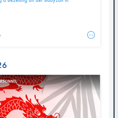
 a Bezéiung an der Babyzäit in
e
26
ERSONNEL