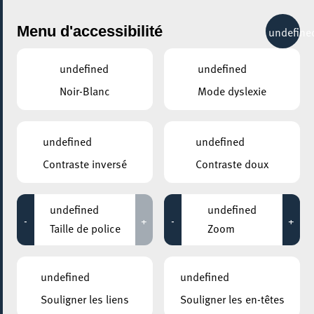
City Life
Menu d'accessibilité
undefine
undefined
undefined
Noir-Blanc
Mode dyslexie
GENRE
undefined
undefined
Contraste inversé
Contraste doux
LIEUX
Tous
undefined
undefined
-
+
-
+
Taille de police
Zoom
Aucun résultat trouvé pour votre sélection. Essayez une autre
combination.
undefined
undefined
Souligner les liens
Souligner les en-têtes