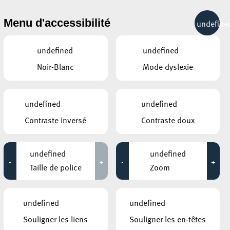
& RÉCRÉATION
MOBILITÉ
TOURIST INFO
Menu d'accessibilité
undefine
26°C
undefined
undefined
Noir-Blanc
Mode dyslexie
JUILLET
AOÛT
SEPTEMBRE
LUN
MAR
MER
JEU
VEN
SAM
DIM
undefined
undefined
Contraste inversé
Contraste doux
27
28
29
30
31
1
2
3
4
5
6
7
8
9
undefined
undefined
-
+
-
+
10
11
12
13
14
15
16
Taille de police
Zoom
17
18
19
20
21
22
23
undefined
undefined
24
25
26
27
28
29
30
Souligner les liens
Souligner les en-têtes
31
1
2
3
4
5
6