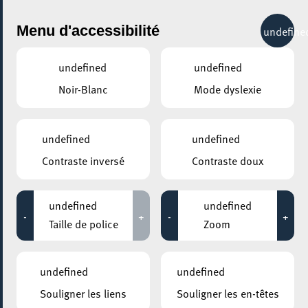
City Life
Menu d'accessibilité
undefine
undefined
undefined
Noir-Blanc
Mode dyslexie
GENRE
ANIMATION
undefined
undefined
Contraste inversé
Contraste doux
LIEUX
Tous
undefined
undefined
-
+
-
+
Taille de police
Zoom
08 avril 2025
undefined
undefined
PLACE DES REMPARTS & PLACE VICTOR-HUGO
Souligner les liens
Souligner les en-têtes
Kermesse de Pâques