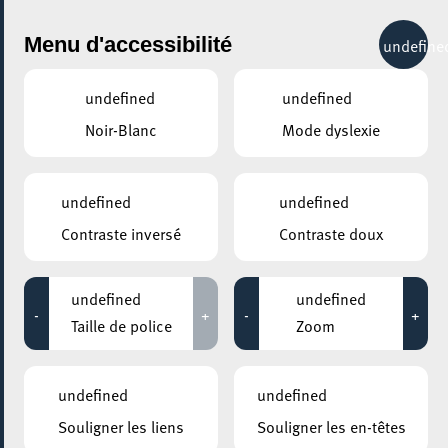
City Life
Menu d'accessibilité
undefine
undefined
undefined
Noir-Blanc
Mode dyslexie
GENRE
INNOVATION
undefined
undefined
Contraste inversé
Contraste doux
LIEUX
Tous
undefined
undefined
-
+
-
+
Taille de police
Zoom
22 novembre 2024
undefined
undefined
DIGITAL LEARNING HUB TERRES ROUGES BUILDING 14, PORTE DE
Souligner les liens
Souligner les en-têtes
FRANCE L-4360 ESCH-SUR-ALZETTE BELVAL, LUXEMBOURG