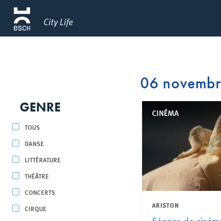
City Life
06 novemb
GENRE
CINÉMA
TOUS
DANSE
LITTÉRATURE
THÉÂTRE
CONCERTS
ARISTON
CIRQUE