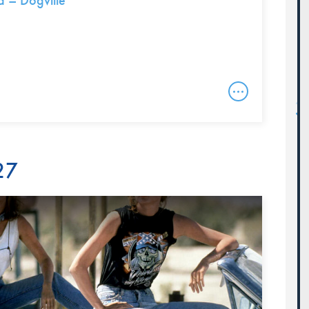
 – Dogville
27