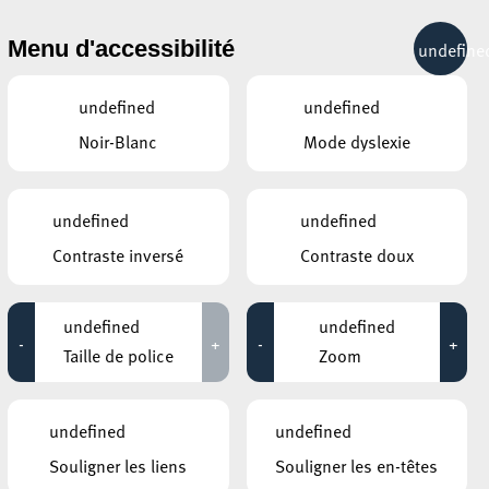
& RÉCRÉATION
MOBILITÉ
TOURIST INFO
Menu d'accessibilité
undefine
20°C
undefined
undefined
Noir-Blanc
Mode dyslexie
SEPTEMBRE
OCTOBRE
NOVEMBRE
undefined
undefined
LUN
MAR
MER
JEU
VEN
SAM
DIM
Contraste inversé
Contraste doux
28
29
30
1
2
3
4
undefined
undefined
5
6
7
8
9
10
11
-
+
-
+
Taille de police
Zoom
12
13
14
15
16
17
18
19
20
21
22
23
24
25
undefined
undefined
Souligner les liens
Souligner les en-têtes
26
27
28
29
30
31
1