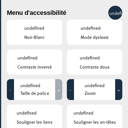
City Life
Menu d'accessibilité
undefine
undefined
undefined
Noir-Blanc
Mode dyslexie
GENRE
CONCERTS
undefined
undefined
Contraste inversé
Contraste doux
LIEUX
Tous
undefined
undefined
-
+
-
+
Taille de police
Zoom
14 septembre 2024
undefined
undefined
CENTRE CULTUREL KULTURFABRIK ESCH
Souligner les liens
Souligner les en-têtes
DE LÄBBEL FEST