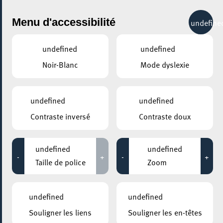
City Life
Menu d'accessibilité
undefine
undefined
undefined
Noir-Blanc
Mode dyslexie
GENRE
CONCERTS
undefined
undefined
Contraste inversé
Contraste doux
LIEUX
Tous
undefined
undefined
-
+
-
+
Taille de police
Zoom
27 août 2026
undefined
undefined
KONSCHTHAL ESCH
Souligner les liens
Souligner les en-têtes
Groovy Thursdays