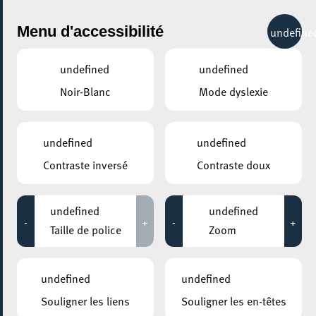
City Life
Menu d'accessibilité
undefine
undefined
undefined
Noir-Blanc
Mode dyslexie
GENRE
LITTÉRATURE
undefined
undefined
Contraste inversé
Contraste doux
LIEUX
Tous
undefined
undefined
-
+
-
+
Taille de police
Zoom
27 septembre 2026
undefined
undefined
CENTRE CULTUREL KULTURFABRIK ESCH
Souligner les liens
Souligner les en-têtes
+++ DAY 3 +++ POESIE PLUS