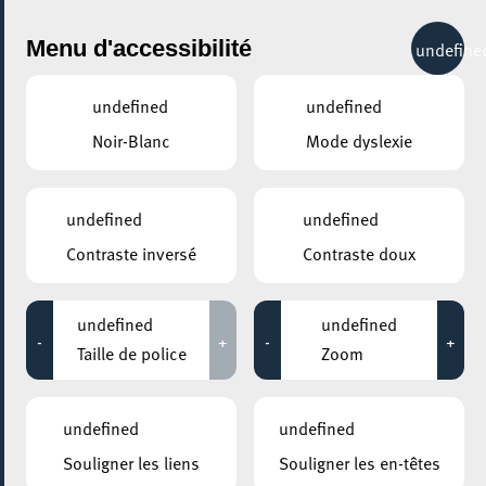
City Life
Menu d'accessibilité
undefine
undefined
undefined
Noir-Blanc
Mode dyslexie
GENRE
TOUS
undefined
undefined
Contraste inversé
Contraste doux
LIEUX
Tous
undefined
undefined
-
+
-
+
Taille de police
Zoom
27 août 2026
undefined
undefined
KONSCHTHAL ESCH
Souligner les liens
Souligner les en-têtes
Groovy Thursdays