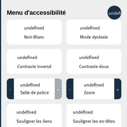
City Life
Menu d'accessibilité
undefine
undefined
undefined
Noir-Blanc
Mode dyslexie
GENRE
TOUS
undefined
undefined
Contraste inversé
Contraste doux
LIEUX
Tous
undefined
undefined
-
+
-
+
Taille de police
Zoom
19 août 2026
undefined
undefined
PARC GAALGEBIERG
Souligner les liens
Souligner les en-têtes
Sunset Cinema: Esch 2026