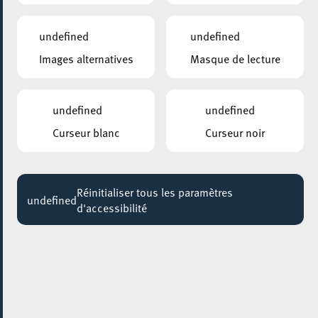
Jusqu'au 24 août
undefined
undefined
MUSÉE NATIONAL DE LA RÉSISTANCE
Images alternatives
Masque de lecture
Atelier Revue de portfolio – 16h00 @Musée,
Esch/Alzette
Jusqu'au 22 août
undefined
undefined
KONSCHTHAL ESCH
Curseur blanc
Curseur noir
Führung für Familien
Jusqu'au 23 août
Réinitialiser tous les paramètres
UNIVERSITÉ POPULAIRE, AUDITOIRE (ESCH-BELVAL)
undefined
d'accessibilité
Upcycling de vêtements sans couture
Jusqu'au 26 août
RUE DE L’ALZETTE
Animations de rue
Jusqu'au 29 août