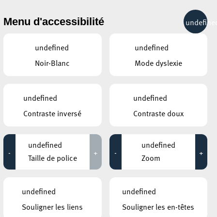
& RÉCRÉATION
MOBILITÉ
TOURIST INFO
Menu d'accessibilité
undefine
22°C
undefined
undefined
Noir-Blanc
Mode dyslexie
undefined
undefined
Contraste inversé
Contraste doux
undefined
undefined
-
+
-
+
Taille de police
Zoom
undefined
undefined
Souligner les liens
Souligner les en-têtes