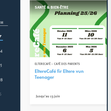
SANTÉ & BIEN-ÊTRE
IM
7
14
ELTERECAFÉ – CAFÉ DES PARENTS
21
EltereCafé fir Eltere vun
Teenager
28
5
Jusqu'au 13 juin