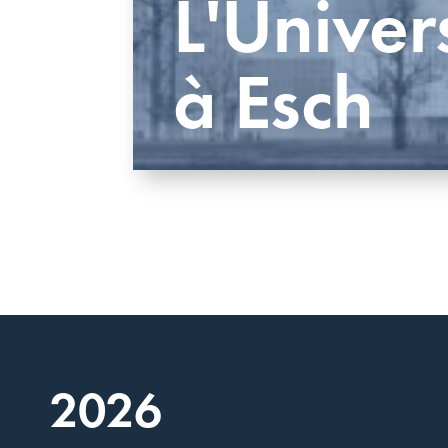
L'Univer
à Esch
2026