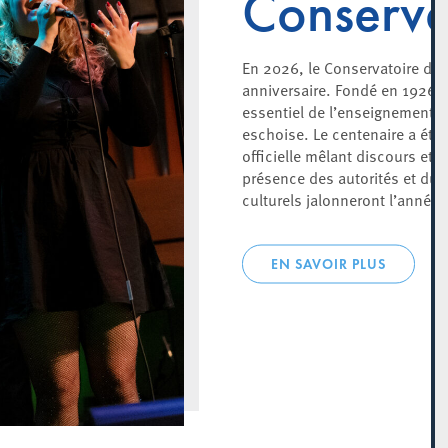
Conserva
En 2026, le Conservatoire d’E
anniversaire. Fondé en 1926, i
essentiel de l’enseignement art
eschoise. Le centenaire a été 
officielle mêlant discours et 
présence des autorités et du 
culturels jalonneront l’année.
EN SAVOIR PLUS