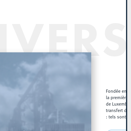
IVERS
Fondée en 2
la première 
de Luxembou
transfert de
: tels sont s