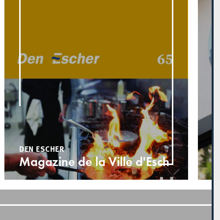
D
L
t
d
DEN ESCHER
Magazine de la Ville d'Esch
d