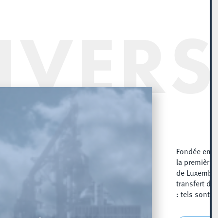
IVERS
Fondée en 2
la première 
de Luxembou
transfert de
: tels sont s