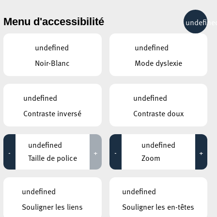
& RÉCRÉATION
MOBILITÉ
TOURIST INFO
Menu d'accessibilité
undefine
13°C
undefined
undefined
Noir-Blanc
Mode dyslexie
undefined
undefined
Contraste inversé
Contraste doux
undefined
undefined
-
+
-
+
Taille de police
Zoom
undefined
undefined
Souligner les liens
Souligner les en-têtes