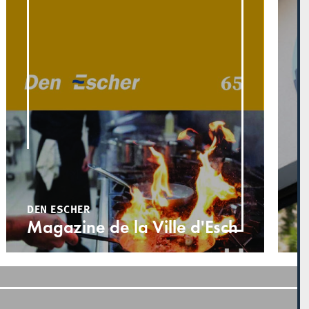
D
L
t
d
DEN ESCHER
Magazine de la Ville d'Esch
d