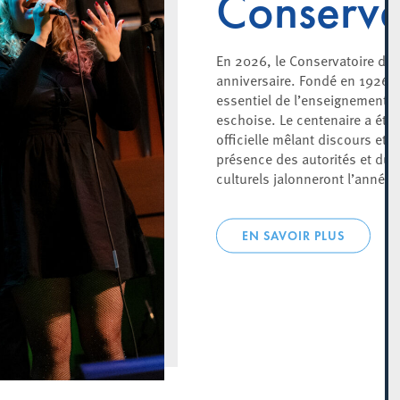
Conserva
En 2026, le Conservatoire d’E
anniversaire. Fondé en 1926, i
essentiel de l’enseignement art
eschoise. Le centenaire a été 
officielle mêlant discours et 
présence des autorités et du 
culturels jalonneront l’année.
EN SAVOIR PLUS