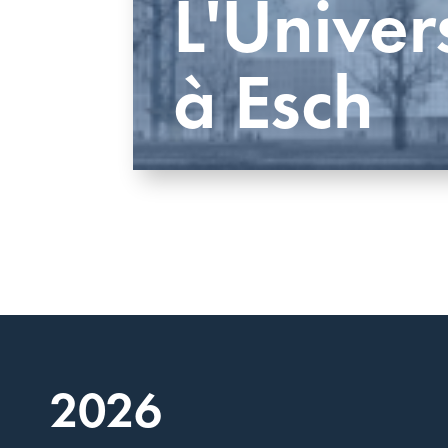
L'Univer
à Esch
2026